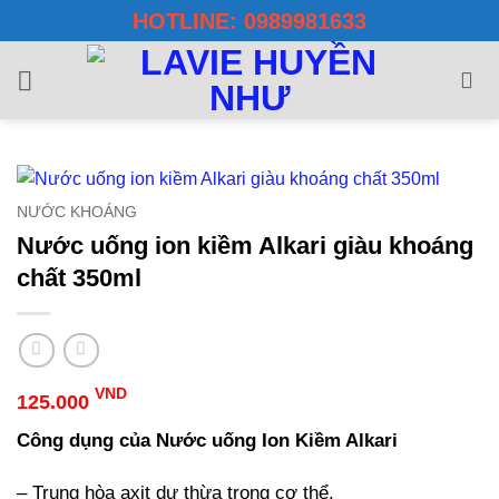
Bỏ
HOTLINE: 0989981633
qua
nội
dung
NƯỚC KHOÁNG
Nước uống ion kiềm Alkari giàu khoáng
chất 350ml
VND
125.000
Công dụng của Nước uống Ion Kiềm Alkari
– Trung hòa axit dư thừa trong cơ thể.