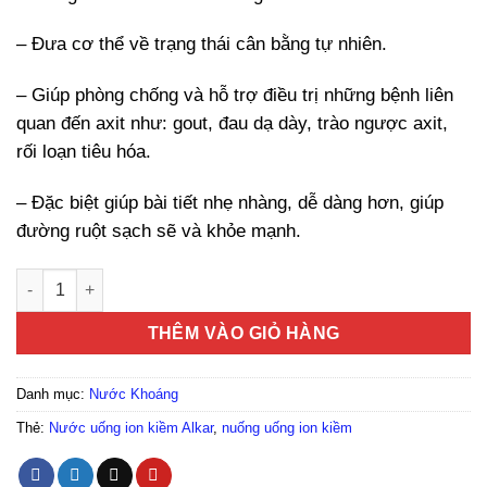
– Đưa cơ thể về trạng thái cân bằng tự nhiên.
– Giúp phòng chống và hỗ trợ điều trị những bệnh liên
quan đến axit như: gout, đau dạ dày, trào ngược axit,
rối loạn tiêu hóa.
– Đặc biệt giúp bài tiết nhẹ nhàng, dễ dàng hơn, giúp
đường ruột sạch sẽ và khỏe mạnh.
Nước uống ion kiềm Alkari giàu khoáng chất 350ml số lượng
THÊM VÀO GIỎ HÀNG
Danh mục:
Nước Khoáng
Thẻ:
Nước uống ion kiềm Alkar
,
nuống uống ion kiềm